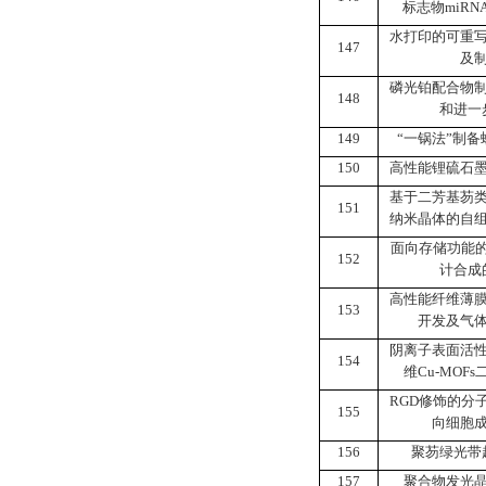
标志物
miRN
水打印的可重
147
及
磷光铂配合物
148
和进一
149
“
一锅法
”
制备
150
高性能锂硫石
基于二芳基芴
151
纳米晶体的自
面向存储功能
152
计合成
高性能纤维薄
153
开发及气
阴离子表面活
154
维
Cu-MOFs
RGD
修饰的分
155
向细胞
156
聚芴绿光带
157
聚合物发光