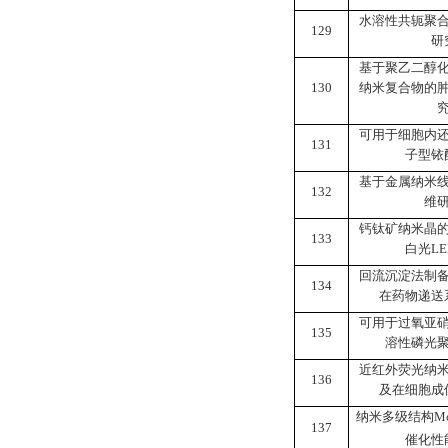
水溶性共轭聚
129
研
基于聚乙二醇
130
纳米复合物的
可用于细胞内
131
子型铱
基于金属纳米
132
维
钙钛矿纳米晶
133
白光
LE
回流沉淀法制
134
在药物递送
可用于过氧亚
135
溶性磷光
近红外荧光纳
136
及在细胞成
纳米多级结构
M
137
催化性