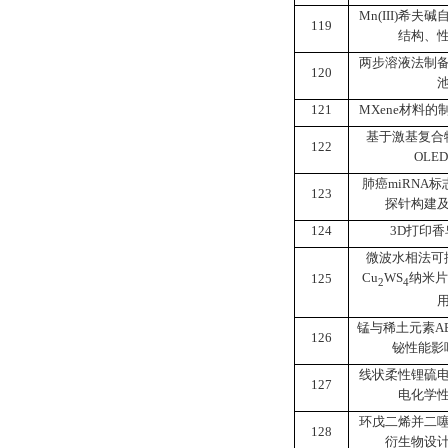
Mn(III)
希夫碱
119
结构、
两步溶液法制
120
121
MXene
材料的
基于激基复合
122
OLED
肺癌
miRNA
标
123
探针构建
124
3D
打印香
微波水相法可
Cu
WS
纳米片
125
2
4
锰与稀土元素
A
126
铋性能影
线状柔性锂硫
127
电化学
环戊二烯并二
128
衍生物设