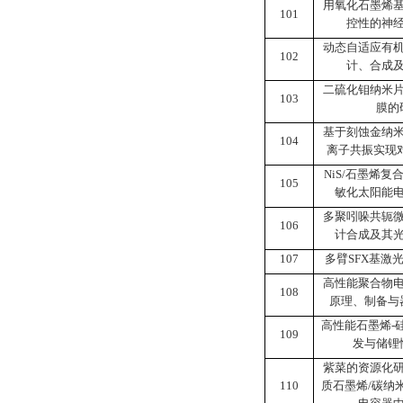
用氧化石墨烯
101
控性的神
动态自适应有
102
计、合成
二硫化钼纳米
103
膜的
基于刻蚀金纳
104
离子共振实现
NiS/
石墨烯复
105
敏化太阳能
多聚吲哚共轭
106
计合成及其
107
多臂
SFX
基激
高性能聚合物
108
原理、制备与
高性能石墨烯
-
109
发与储锂
紫菜的资源化
110
质石墨烯
/
碳纳