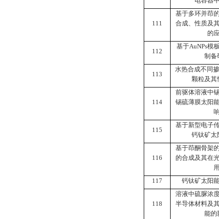
电容器
基于多环并茚
111
合成、性质及
的
基于
AuNPs
模
112
制备
水热合成不同
113
颗粒及其
前驱体溶液中
114
锡硫薄膜太阳
基于新型电子
115
钙钛矿太
基于茚酮骨架
116
的合成及其在
117
钙钛矿太阳
溶液中硫脲浓
118
半导体材料及
能的