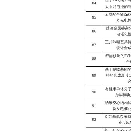
2
84
太阳能电池的
金属配合物
ZnO
85
及光电
过渡金属掺杂
86
电催化
三并咔唑基共
87
设计合
叔醇修饰的
PV
88
合
基于哒嗪基团
89
料的合成及其
O
有机半导体分
90
力学和动
纳米空心结构
91
备及电催
9-
芳基氧杂蒽
92
克反应
基于
AgNWs/Zn