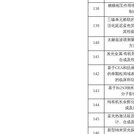
糖糖相互作用
138
制
三嗪单元桥联
139
活化延迟蓝色
其性
太赫兹波谱测
140
方
发光金属
-
有机
141
合成及
基于
CEA
和抗
142
的单颗粒局域
的临床癌
基于
Bi2S3
纳米
143
分子影
纯有机长余辉
144
成及
蓝光热激活延
145
计、合成
新型纳米荧光
146