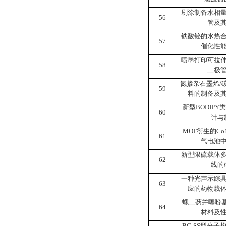
刷涂制备水相
56
管及
铁酸铋的水热
57
催化性
喷墨打印可拉
58
二极
氮掺杂石墨烯
/
59
料的制备及
新型
BODIPY
类
60
计与
MOF
衍生的
Co
61
气电池
新型限硫载体
62
线的
一种光声示踪
63
应的药物载
螺二芴并噻吩
64
材料及
BG-SS
型分子