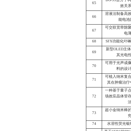
65
效关
溶液法制备高
66
能电池
可交联宽带隙
67
电
68
SFX
功能化卟
新型
OLED
主体
69
其光电
可用于光声成
70
料的设
可植入纳米复
71
其在肿瘤治疗
一种基于量子
72
场效应晶体管
超小金纳米棒
73
74
水溶性荧光银