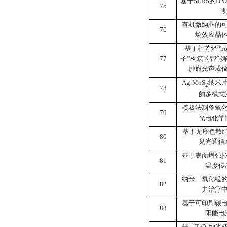
基于
SERS
的
DN
75
有机微纳晶的
76
场效应晶
基于柱芳烃
“bo
77
子
”
构筑的智能
肿瘤光声成
Ag-MoS
纳米
2
78
的多模式
模板法制备氧
79
光电化学
基于无序色散
80
见光通信
基于表面增强
81
温度传
纳米二氧化锰
82
力治疗
基于可印刷碳
83
阳能电
基于
TiO
纳米