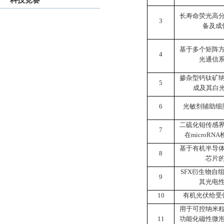
科技竞赛
长寿命荧光高
3
备及成
基于多个矩阵
4
光通信
掺杂型钙钛矿
5
成及其白
6
光敏剂辅助细
二硫化钼传感
7
在
microRNA
基于有机半导
8
芯片
SFX
衍生物自
9
其光电
10
有机光伏给受
用于可控纳米
11
功能化磁性微