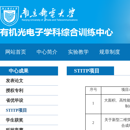
网站首页
中心简介
实验教学
规章制度
STITP项目
中心成果
发表论文
序号
项目
授权专利
省优毕设
大面积、高性
1
制
STITP项目
关于新型二维
学生获奖
2
合成