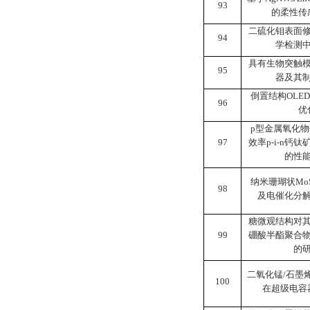
93
的柔性传
二硫化钼表面
94
学检测
具有生物突触
95
器及其
倒置结构
OLED
96
优
p
型金属氧化物
97
效率
p-i-n
钙钛
的性
纳米珊瑚状
Mo
98
及电催化分
糖微观结构对
99
硼酸半酯聚合
的
二氧化锰
/
石墨
100
在超级电容