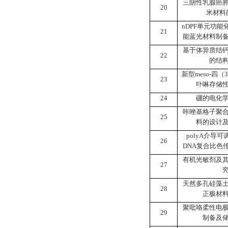
三阴性乳腺癌
20
米材料
nDPF
单元功能
21
能蓝光材料制
基于体异质结
22
的结
新型
meso-
四（
3
23
卟啉存储
24
硼的电化
咔唑基格子聚
25
料的设计
polyA
介导可
26
DNA
复合比色
有机光敏剂及
27
天然多孔硅藻
28
正极材
聚吡咯柔性电
29
制备及