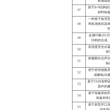
检测端
基于
B-N
结构的
47
材料制
一种基于核壳
48
有机场效应晶
金属卟啉
2D/3
49
结构的合成
高强度荧光水
50
研
肿瘤靶向光声
51
制
用于研究细胞
52
成像铱
(III)
基于
TADF
材料
53
器件的
基于哒嗪类的
54
制备和性
基于新型开口
55
滤波器