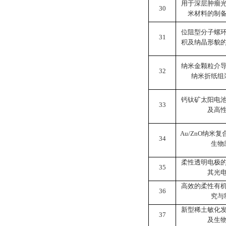
用于深层肿瘤
30
米材料的制
位阻型分子螺
31
积及纳晶形貌
纳米金颗粒介
32
纳米折纸组
钙钛矿太阳电
33
及高
Au/ZnO
纳米复
34
生物
柔性透明电极
35
其光
高效的柔性有
36
究与
新型稀土敏化
37
及生