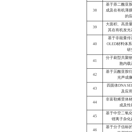
基于萘二酰亚
38
成及在有机薄
的
大面积、高质
39
其在有机发光
基于非能量传
40
OLED
材料体系
研
分子刷型共聚
41
胞内载
基于苝酰亚胺
42
光声成
四面体
DNA SE
43
及应
非富勒烯受体
44
成及性
基于中空二氧
45
锂离子杂化
基于分子信标
46