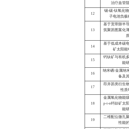
治疗血管
锡
-
碳
-
钛氧化物
12
子电池负极
基于宽带隙半
13
筑聚芴图案化
基于低成本碳
14
矿太阳能
钙钛矿与有机
15
能
纳米硒
/
金属纳
16
备及
茚并芴类衍生
17
性质
金属氧化物能
18
p-i-n
钙钛矿太
能
二维配位微孔
19
性能